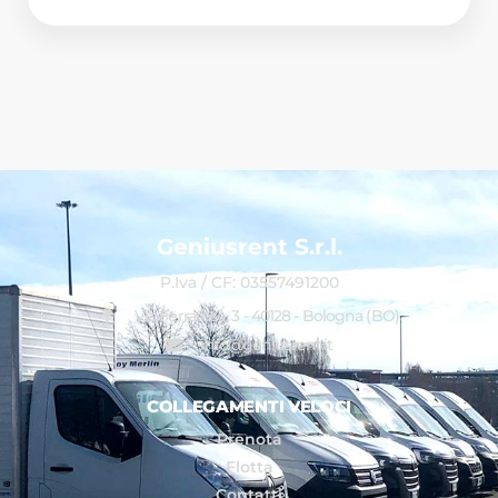
Geniusrent S.r.l.
P.Iva / CF: 03557491200
Via Ferrarese, 3 - 40128 - Bologna (BO)
info@geniusrent.it
COLLEGAMENTI VELOCI
Prenota
Flotta
Contatti