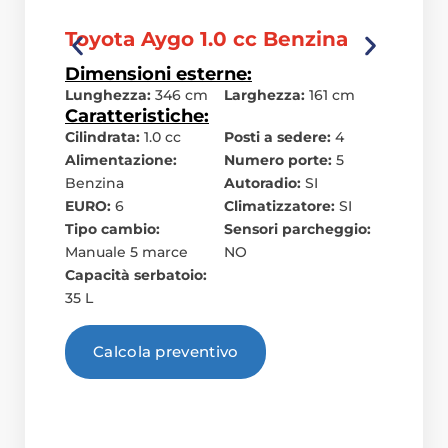
Toyota Aygo 1.0 cc Benzina
Fiat
Dimensioni esterne:
Dime
Lunghezza:
346 cm
Larghezza:
161 cm
Lungh
Caratteristiche:
Carat
Cilindrata:
1.0 cc
Posti a sedere:
4
Cilind
Alimentazione:
Numero porte:
5
Alime
Benzina
Autoradio:
SI
Benzi
EURO:
6
Climatizzatore:
SI
EURO
Tipo cambio:
Sensori parcheggio:
Tipo 
Manuale 5 marce
NO
Manua
Capacità serbatoio:
Capaci
35 L
38 L
Calcola preventivo
Ca